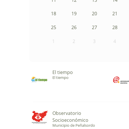
18
19
20
21
25
26
27
28
1
2
3
4
El tiempo
El tiempo
Observatorio
Socioeconómico
Municipio de Peñalsordo