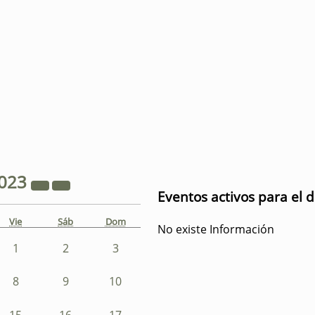
023
Eventos activos para el 
Vie
Sáb
Dom
No existe Información
1
2
3
8
9
10
15
16
17