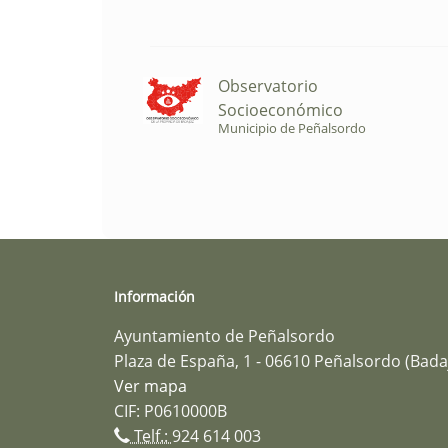
Observatorio
Socioeconómico
Municipio de Peñalsordo
Información
Ayuntamiento de Peñalsordo
Plaza de España, 1 - 06610 Peñalsordo (Bada
Ver mapa
CIF: P0610000B
Telf.:
924 614 003