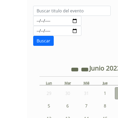
Junio
202
Lun
Mar
Mié
Jue
29
30
31
1
5
6
7
8