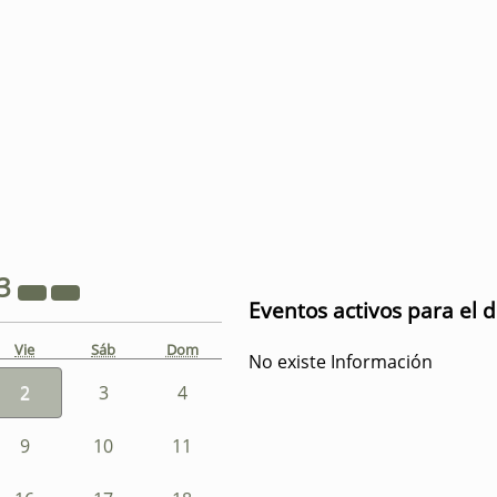
3
Eventos activos para el d
Vie
Sáb
Dom
No existe Información
2
3
4
9
10
11