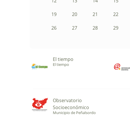
12
13
14
15
19
20
21
22
26
27
28
29
El tiempo
El tiempo
Observatorio
Socioeconómico
Municipio de Peñalsordo