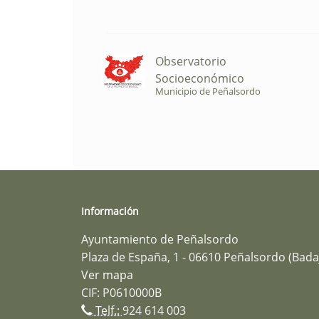
Observatorio
Socioeconómico
Municipio de Peñalsordo
Información
Ayuntamiento de Peñalsordo
Plaza de España, 1 - 06610 Peñalsordo (Bada
Ver mapa
CIF: P0610000B
Telf.:
924 614 003