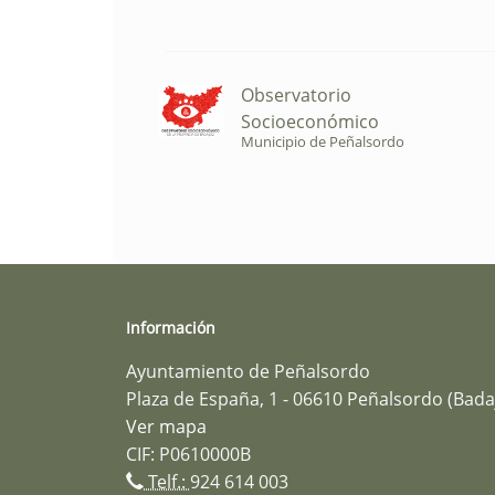
Observatorio
Socioeconómico
Municipio de Peñalsordo
Información
Ayuntamiento de Peñalsordo
Plaza de España, 1 - 06610 Peñalsordo (Bada
Ver mapa
CIF: P0610000B
Telf.:
924 614 003