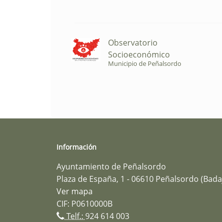
Observatorio
Socioeconómico
Municipio de Peñalsordo
Información
Ayuntamiento de Peñalsordo
Plaza de España, 1 - 06610 Peñalsordo (Bada
Ver mapa
CIF: P0610000B
Telf.:
924 614 003