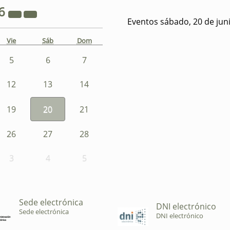
6
Eventos sábado, 20 de jun
Vie
Sáb
Dom
5
6
7
12
13
14
19
20
21
26
27
28
3
4
5
Sede electrónica
DNI electrónico
Sede electrónica
DNI electrónico