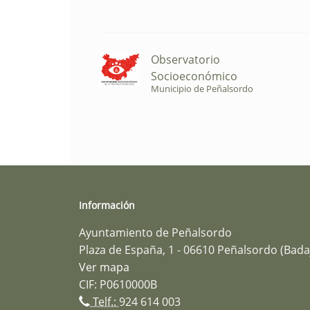
Observatorio
Socioeconómico
Municipio de Peñalsordo
Información
Ayuntamiento de Peñalsordo
Plaza de España, 1 - 06610 Peñalsordo (Bada
Ver mapa
CIF: P0610000B
Telf.:
924 614 003