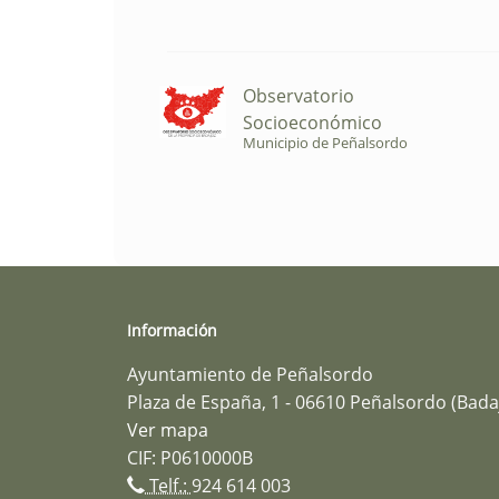
Observatorio
Socioeconómico
Municipio de Peñalsordo
Información
Ayuntamiento de Peñalsordo
Plaza de España, 1 - 06610 Peñalsordo (Bada
Ver mapa
CIF: P0610000B
Telf.:
924 614 003