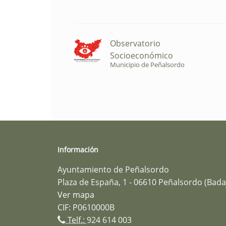
Observatorio
Socioeconómico
Municipio de Peñalsordo
Información
Ayuntamiento de Peñalsordo
Plaza de España, 1 - 06610 Peñalsordo (Bada
Ver mapa
CIF: P0610000B
Telf.:
924 614 003