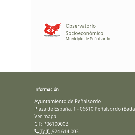
Observatorio
Socioeconómico
Municipio de Peñalsordo
Información
Ayuntamiento de Peñalsordo
Plaza de España, 1 - 06610 Peñalsordo (Bada
Ver mapa
CIF: P0610000B
Telf.:
924 614 003