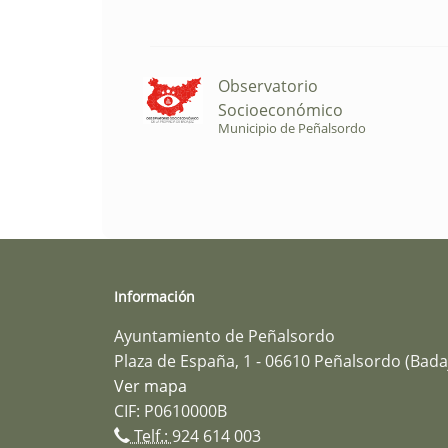
Observatorio
Socioeconómico
Municipio de Peñalsordo
Información
Ayuntamiento de Peñalsordo
Plaza de España, 1 - 06610 Peñalsordo (Bada
Ver mapa
CIF: P0610000B
Telf.:
924 614 003