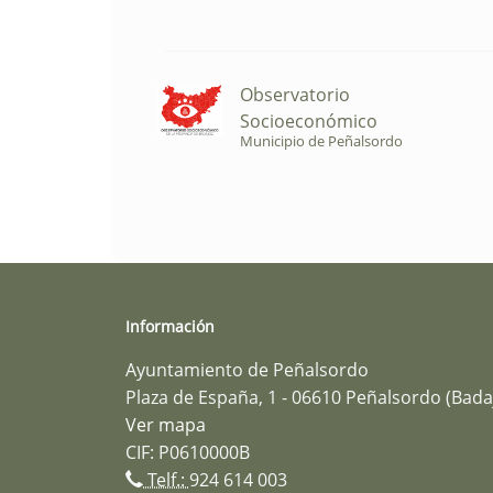
Observatorio
Socioeconómico
Municipio de Peñalsordo
Información
Ayuntamiento de Peñalsordo
Plaza de España, 1 - 06610 Peñalsordo (Bada
Ver mapa
CIF: P0610000B
Telf.:
924 614 003