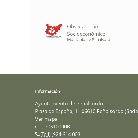
Observatorio
Socioeconómico
Municipio de Peñalsordo
Información
Ayuntamiento de Peñalsordo
Plaza de España, 1 - 06610 Peñalsordo (Bada
Ver mapa
CIF: P0610000B
Telf.:
924 614 003