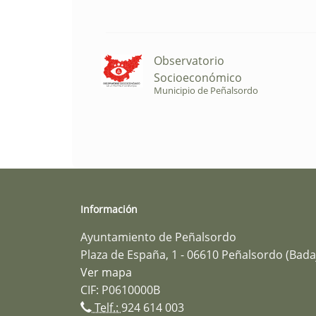
Observatorio
Socioeconómico
Municipio de Peñalsordo
Información
Ayuntamiento de Peñalsordo
Plaza de España, 1 - 06610 Peñalsordo (Bada
Ver mapa
CIF: P0610000B
Telf.:
924 614 003