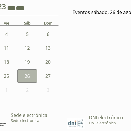
23
Eventos sábado, 26 de ago
Vie
Sáb
Dom
4
5
6
11
12
13
18
19
20
25
26
27
1
2
3
Sede electrónica
DNI electrónico
Sede electrónica
DNI electrónico