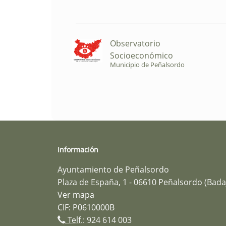
Observatorio
Socioeconómico
Municipio de Peñalsordo
Información
Ayuntamiento de Peñalsordo
Plaza de España, 1 - 06610 Peñalsordo (Bada
Ver mapa
CIF: P0610000B
Telf.:
924 614 003