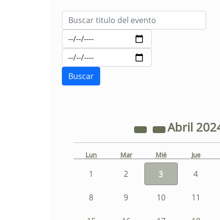
Abril
202
Lun
Mar
Mié
Jue
1
2
3
4
8
9
10
11