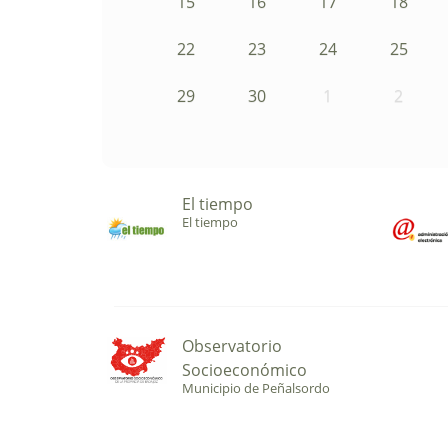
15
16
17
18
22
23
24
25
29
30
1
2
El tiempo
El tiempo
Observatorio
Socioeconómico
Municipio de Peñalsordo